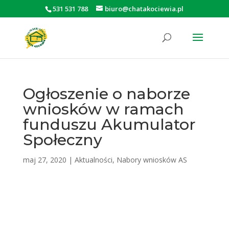
531 531 788
biuro@chatakociewia.pl
Otwórz pasek narzędzi
Ogłoszenie o naborze
wniosków w ramach
funduszu Akumulator
Społeczny
maj 27, 2020
|
Aktualności
,
Nabory wniosków AS