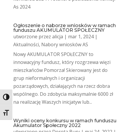
As 2024
Ogłoszenie o naborze wniosków w ramach
funduszu AKUMULATOR SPOŁECZNY
utworzone przez
alicja
|
mar 1, 2024
|
Aktualności
,
Nabory wniosków AS
Nowy AKUMULATOR SPOŁECZNY to
innowacyjny fundusz, który rozgrzewa więzi
mieszkańców Pomorza! Skierowany jest do
grup nieformalnych i organizacji
pozarządowych, działających na rzecz dobra
wspólnego. Do zdobycia maksymalnie 6000 zł
Toggle High Contrast
na realizację Waszych inicjatyw lub...
Toggle Font size
Wyniki oceny konkursu w ramach funduszu
Akumulator Społeczny 2022
utworzone przez
Dorota Bury
|
maj 24, 2022
|