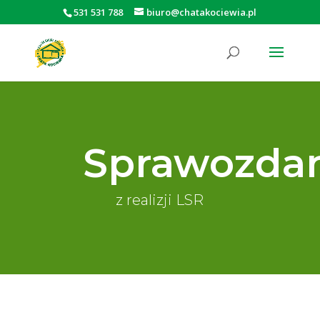
531 531 788
biuro@chatakociewia.pl
Otwórz pasek narzędzi
Sprawozda
z realizji LSR