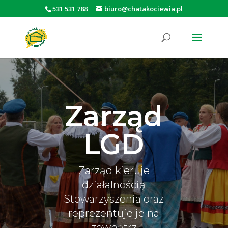
531 531 788
biuro@chatakociewia.pl
Otwórz pasek narzędzi
Zarząd
LGD
Zarząd kieruje
działalnością
Stowarzyszenia oraz
reprezentuje je na
zewnątrz