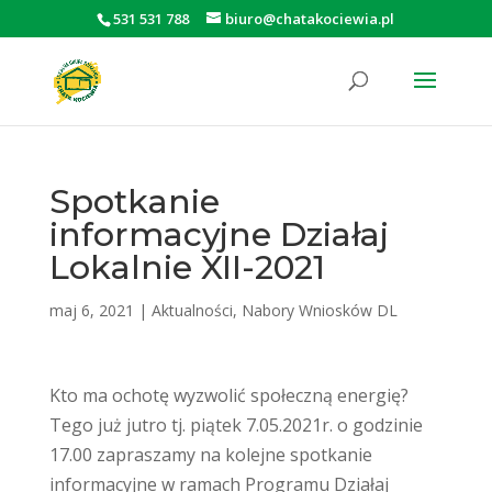
531 531 788
biuro@chatakociewia.pl
Otwórz pasek narzędzi
Spotkanie
informacyjne Działaj
Lokalnie XII-2021
maj 6, 2021
|
Aktualności
,
Nabory Wniosków DL
Kto ma ochotę wyzwolić społeczną energię?
Tego już jutro tj. piątek 7.05.2021r. o godzinie
17.00 zapraszamy na kolejne spotkanie
informacyjne w ramach Programu Działaj