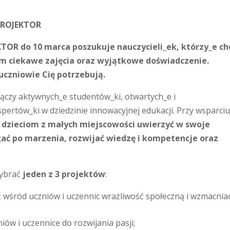
 PROJEKTOR
TOR do 10 marca poszukuje nauczycieli_ek, którzy_e ch
m ciekawe zajęcia oraz wyjątkowe doświadczenie.
 uczniowie Cię potrzebują.
ączy aktywnych_e studentów_ki, otwartych_e i
pertów_ki w dziedzinie innowacyjnej edukacji. Przy wsparci
dzieciom z małych miejscowości uwierzyć w swoje
gać po marzenia, rozwijać wiedzę i kompetencje oraz
wybrać
jeden z 3 projektów
:
ć wśród uczniów i uczennic wrażliwość społeczną i wzmacniać
iów i uczennice do rozwijania pasji;