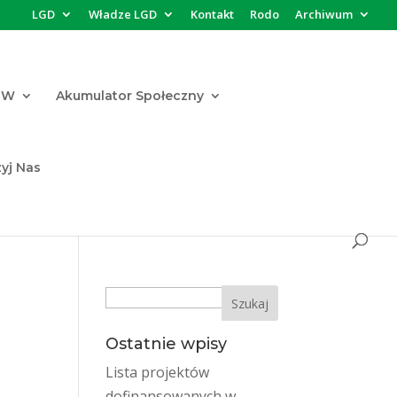
LGD
Władze LGD
Kontakt
Rodo
Archiwum
FW
Akumulator Społeczny
yj Nas
Search
Ostatnie wpisy
Lista projektów
dofinansowanych w