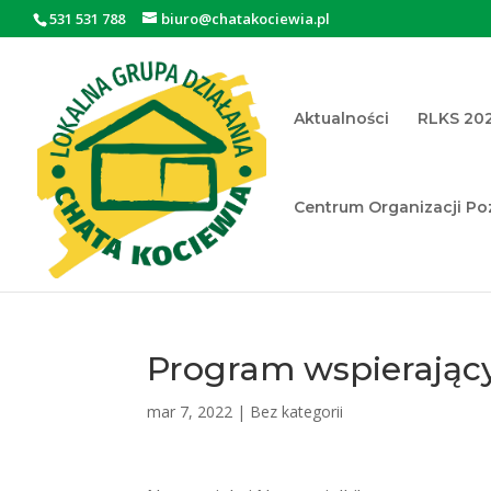
531 531 788
biuro@chatakociewia.pl
Aktualności
RLKS 20
Centrum Organizacji P
Otwórz pasek narzędzi
Program wspierając
mar 7, 2022
|
Bez kategorii