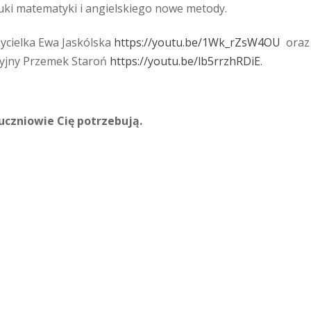
uki matematyki i angielskiego nowe metody.
ycielka Ewa Jaskólska
https://youtu.be/1Wk_rZsW4OU
oraz
acyjny Przemek Staroń
https://youtu.be/lb5rrzhRDiE
.
 uczniowie Cię potrzebują.