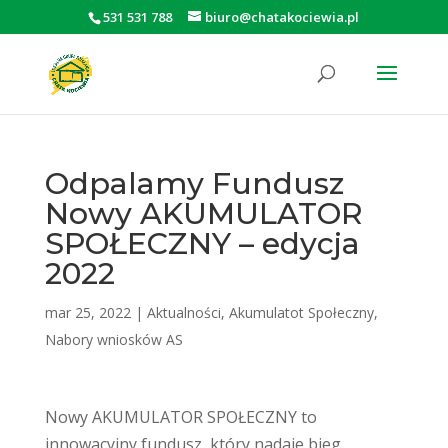
531 531 788
biuro@chatakociewia.pl
Otwórz pasek narzędzi
Odpalamy Fundusz
Nowy AKUMULATOR
SPOŁECZNY – edycja
2022
mar 25, 2022
|
Aktualności
,
Akumulatot Społeczny
,
Nabory wniosków AS
Nowy AKUMULATOR SPOŁECZNY to
innowacyjny fundusz, który nadaje bieg