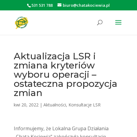
531 531 788
biuro@chatakociewia.pl
Otwórz pasek narzędzi
Aktualizacja LSR i
zmiana kryteriów
wyboru operacji –
ostateczna propozycja
zmian
kwi 20, 2022
|
Aktualności
,
Konsultacje LSR
Informujemy, że Lokalna Grupa Działania
„Chata Kociewia” zakończyła konsultacje