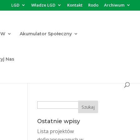
LGD
Władze LGD
Kontakt
Rodo
Archiwum
FW
Akumulator Społeczny
yj Nas
Search
Ostatnie wpisy
Lista projektów
dofinansowanych w