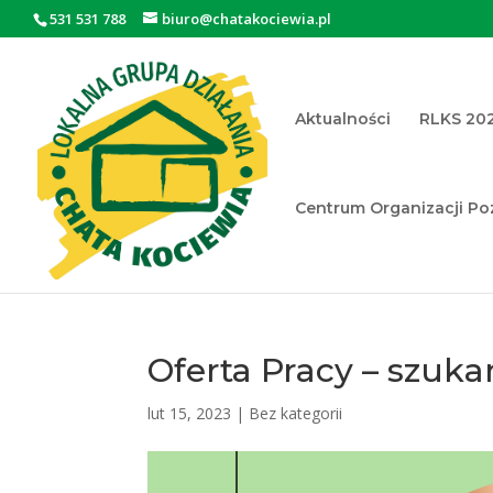
531 531 788
biuro@chatakociewia.pl
Aktualności
RLKS 20
Centrum Organizacji P
Otwórz pasek narzędzi
Oferta Pracy – szuka
lut 15, 2023
|
Bez kategorii