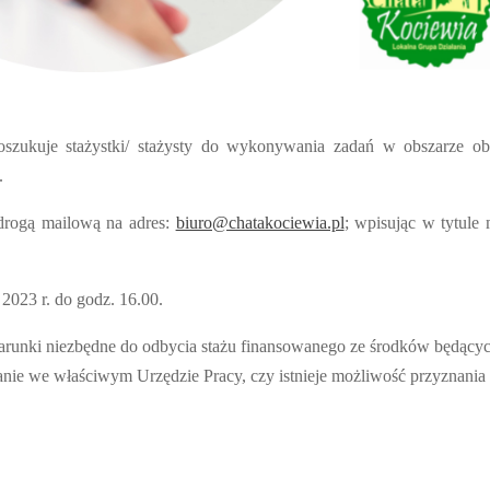
szukuje stażystki/ stażysty do wykonywania zadań w obszarze ob
.
 drogą mailową na adres:
biuro@chatakociewia.pl
; wpisując w tytule 
023 r. do godz. 16.00.
runki niezbędne do odbycia stażu finansowanego ze środków będący
nie we właściwym Urzędzie Pracy, czy istnieje możliwość przyznania