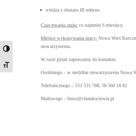
wiedza z obszaru III sektora.
Czas trwania stażu:
co najmniej 6 miesięcy.
Miejsce wykonywania pracy:
Nowa Wieś Rzeczna,
stowarzyszenia.
Toggle High Contrast
W razie pytań zapraszamy do kontaktu:
Toggle Font size
Osobistego – w siedzibie stowarzyszenia
Nowa Wi
Telefonicznego – 551 531 788, 58 560 18 82
Mailowego – biuro@chatakociewia.pl