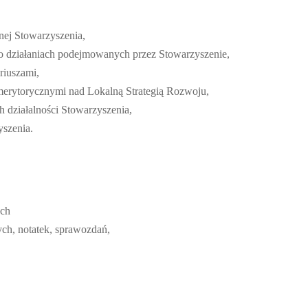
nej Stowarzyszenia,
o działaniach podejmowanych przez Stowarzyszenie,
ariuszami,
merytorycznymi nad Lokalną Strategią Rozwoju,
h działalności Stowarzyszenia,
yszenia.
ych
ch, notatek, sprawozdań,