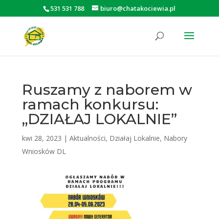
531 531 788
biuro@chatakociewia.pl
Otwórz pasek narzędzi
Ruszamy z naborem w
ramach konkursu:
„DZIAŁAJ LOKALNIE”
kwi 28, 2023
|
Aktualności
,
Działaj Lokalnie
,
Nabory
Wniosków DL