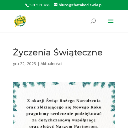
531 531 788
biuro@chatakociewia.pl
Otwórz pasek narzędzi
Życzenia Świąteczne
gru 22, 2023
|
Aktualności