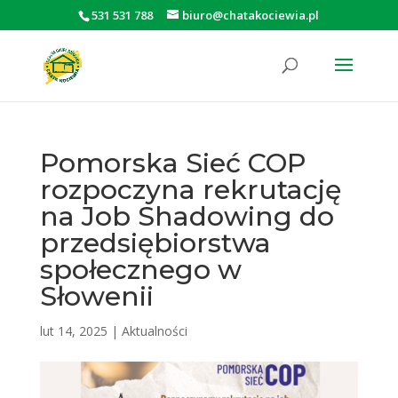
531 531 788
biuro@chatakociewia.pl
Otwórz pasek narzędzi
Pomorska Sieć COP
rozpoczyna rekrutację
na Job Shadowing do
przedsiębiorstwa
społecznego w
Słowenii
lut 14, 2025
|
Aktualności