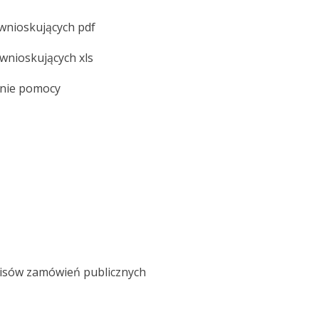
wnioskujących pdf
nioskujących xls
anie pomocy
pisów zamówień publicznych