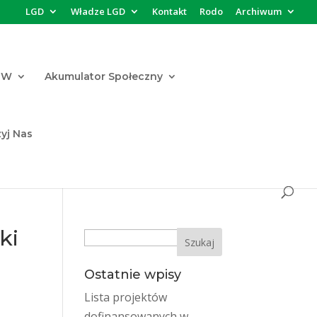
LGD
Władze LGD
Kontakt
Rodo
Archiwum
FW
Akumulator Społeczny
yj Nas
ki
Search
Ostatnie wpisy
Lista projektów
dofinansowanych w