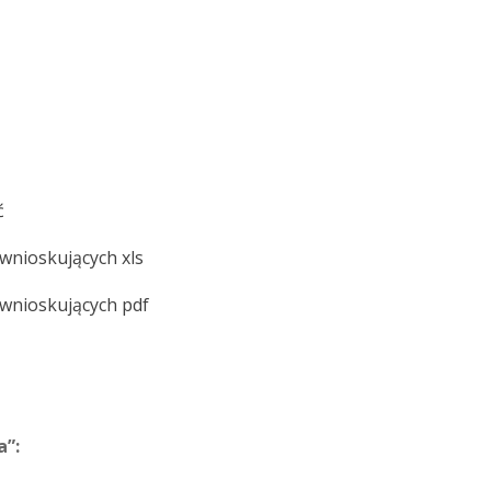
ć
nioskujących xls
wnioskujących pdf
a”: