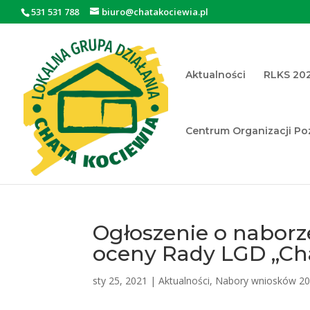
531 531 788
biuro@chatakociewia.pl
Aktualności
RLKS 20
Centrum Organizacji P
Otwórz pasek narzędzi
Ogłoszenie o naborz
oceny Rady LGD „Ch
sty 25, 2021
|
Aktualności
,
Nabory wniosków 2