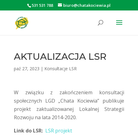
531 531 788
biuro@chatakociewia.pl
Otwórz pasek narzędzi
AKTUALIZACJA LSR
paź 27, 2023
|
Konsultacje LSR
W związku z zakończeniem konsultacji
społecznych LGD „Chata Kociewia” publikuje
projekt zaktualizowanej Lokalnej Strategii
Rozwoju na lata 2014-2020.
Link do LSR:
LSR projekt